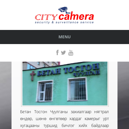
БЕТАН ТОСГОН ЧУУЛГАН
ГҮЙЦЭТГЭСЭН АЖИЛ
< БУЦАХ
MENU
Бетан Тосгон Чуулганы захиалгаар нягтрал
өндөр, шөнө өнгөтөөр хардаг камерыг урт
хугацааны туршид бичлэг хийх байдлаар