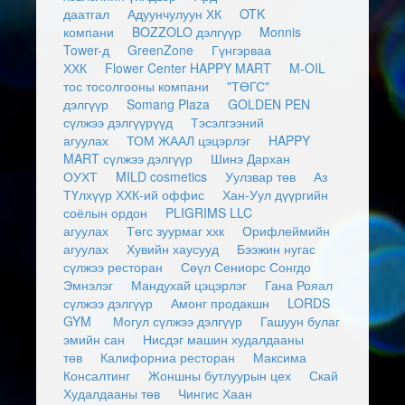
даатгал
Адуунчулуун ХК
OTK
компани
BOZZOLO дэлгүүр
Monnis
Tower-д
GreenZone
Гүнгэрваа
ХХК
Flower Center HAPPY MART
M-OIL
тос тосолгооны компани
"ТӨГС"
дэлгүүр
Somang Plaza
GOLDEN PEN
сүлжээ дэлгүүрүүд
Тэсэлгээний
агуулах
ТОМ ЖААЛ цэцэрлэг
HAPPY
MART сүлжээ дэлгүүр
Шинэ Дархан
ОУХТ
MILD cosmetics
Уулзвар төв
Аз
ТҮлхүүр ХХК-ий оффис
Хан-Уул дүүргийн
соёлын ордон
PLIGRIMS LLC
агуулах
Төгс зуурмаг ххк
Орифлеймийн
агуулах
Хувийн хаусууд
Бээжин нугас
сүлжээ ресторан
Сөүл Сениорс Сонгдо
Эмнэлэг
Мандухай цэцэрлэг
Гана Рояал
сүлжээ дэлгүүр
Амонг продакшн
LORDS
GYM
Могул сүлжээ дэлгүүр
Гашуун булаг
эмийн сан
Нисдэг машин худалдааны
төв
Калифорниа ресторан
Максима
Консалтинг
Жоншны бутлуурын цех
Скай
Худалдааны төв
Чингис Хаан