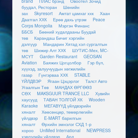
brand
ПЛАС брэнд
Овоотел Зочид
буудал, Ресторан
Шөнийн
зах
Skyresort
Амтат цамхаг ххк
Хаан
Даатгал ХХК
Ерөө дахь үтрэм
Peace
Corps Mongolia
Мэргэн Финанс
ББСБ
Бөөний худалдааны Буудай
төв
Карандаш Бичиг хэргийн
дэлгүүр
Мандарин Хятад хэл сургалтын
төв
Шижир Алт ХХК
ШУТИС-Мех, MС-
МСҮТ
Garden Restaurant
GEOSAN
Aviation
Баяжих Цогцолбор
Гэр бүл,
хүүхэд, залуучуудын хөгжилийн
газар
Гүнгэрваа ХХК
STABLE
ҮЙЛДВЭР
Ягаан Цэцэрлэг
Талст Авто
Угаалгын Төв
МАНДАХ ӨРГӨӨ3
СӨХ
MAKSGUUR TRANCE LLC
Хувийн
хаусууд
ТАВАН ТОЛГОЙ ХК
Wooden
Karaoke
МЕГАВҮҮД үйлдвэрийн
хяналт
Хөөсөнцөр, төмөрлөгийн
үйлдвэр
E-MART барилгын
хяналт
Өрхийн эмнэлэг СХД 1-р
хороо
UniMed International
NEWPRESS
хэвлэлийн үйлдвэр
Ард