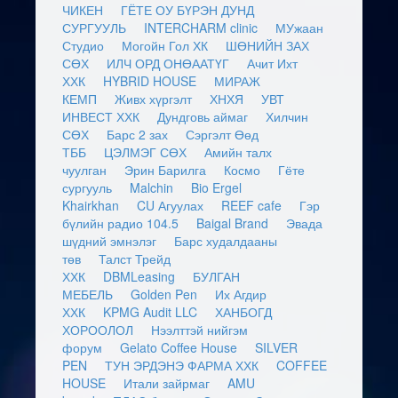
ЧИКЕН
ГЁТЕ ОУ БҮРЭН ДУНД
СУРГУУЛЬ
INTERCHARM clinic
МУжаан
Студио
Могойн Гол ХК
ШӨНИЙН ЗАХ
СӨХ
ИЛЧ ОРД ОНӨААТҮГ
Ачит Ихт
ХХК
HYBRID HOUSE
МИРАЖ
КЕМП
Живх хүргэлт
ХНХЯ
УВТ
ИНВЕСТ ХХК
Дундговь аймаг
Хилчин
СӨХ
Барс 2 зах
Сэргэлт Өөд
ТББ
ЦЭЛМЭГ СӨХ
Амийн талх
чуулган
Эрин Барилга
Космо
Гёте
сургууль
Malchin
Bio Ergel
Khairkhan
CU Агуулах
REEF cafe
Гэр
бүлийн радио 104.5
Baigal Brand
Эвада
шүдний эмнэлэг
Барс худалдааны
төв
Талст Трейд
ХХК
DBMLeasing
БУЛГАН
МЕБЕЛЬ
Golden Pen
Их Агдир
ХХК
KPMG Audit LLC
ХАНБОГД
ХОРООЛОЛ
Нээлттэй нийгэм
форум
Gelato Coffee House
SILVER
PEN
ТУН ЭРДЭНЭ ФАРМА ХХК
COFFEE
HOUSE
Итали зайрмаг
AMU