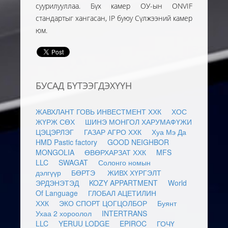
суурилууллаа. Бүх камер ОУ-ын ONVIF
стандартыг хангасан, IP буюу Сүлжээний камер
юм.
БУСАД БҮТЭЭГДЭХҮҮН
ЖАВХЛАНТ ГОВЬ ИНВЕСТМЕНТ ХХК
ХОС
ЖҮРЖ СӨХ
ШИНЭ МОНГОЛ ХАРУМАФҮЖИ
ЦЭЦЭРЛЭГ
ГАЗАР АГРО ХХК
Хуа Мэ Да
HMD Pastic factory
GOOD NEIGHBOR
MONGOLIA
ӨВӨРХАРЗАТ ХХК
MFS
LLC
SWAGAT
Солонго номын
дэлгүүр
БӨРТЭ
ЖИВХ ХҮРГЭЛТ
ЭРДЭНЭТЭД
KOZY APPARTMENT
World
Of Language
ГЛОБАЛ АЦЕТИЛИН
ХХК
ЭКО СПОРТ ЦОГЦОЛБОР
Буянт
Ухаа 2 хороолол
INTERTRANS
LLC
YERUU LODGE
EPIROC
ГОЧҮ