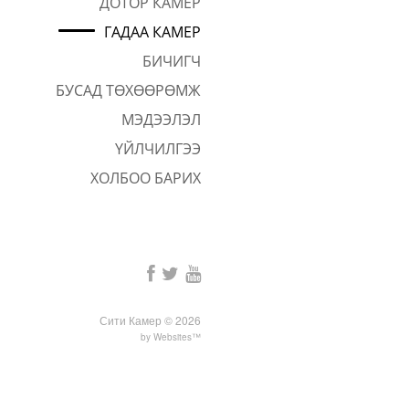
ДОТОР КАМЕР
DS-2DE2C400MWG
ГАДАА КАМЕР
360, PTZ, PT
БИЧИГЧ
БУСАД ТӨХӨӨРӨМЖ
МЭДЭЭЛЭЛ
ҮЙЛЧИЛГЭЭ
ХОЛБОО БАРИХ
Сити Камер © 2026
by
Websites™