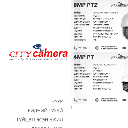
DS-2DE7A825IW-AEB
360, PTZ, PT
НҮҮР
Data too long for column 'client' at row 1
БИДНИЙ ТУХАЙ
ГҮЙЦЭТГЭСЭН АЖИЛ