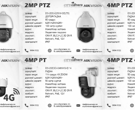
 (T5)
DS-2DE4225IW-DE(T5)
DS-
360, PTZ, PT