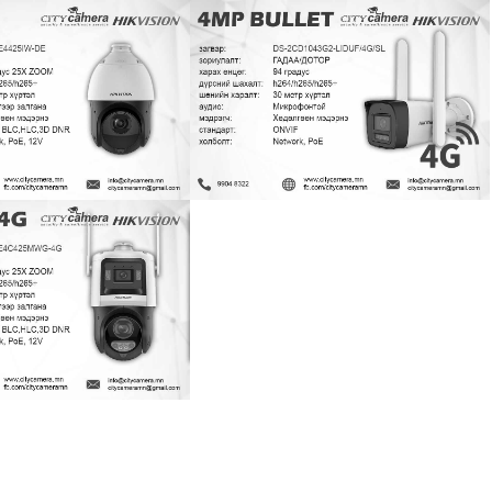
2DE4425IW-DE
DS-2CD1043G2-LIDUF-4G
360, PTZ, PT
360, PTZ, PT