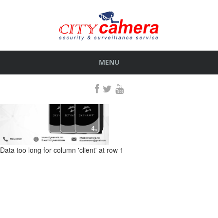
MENU
WIRELESS ANTENS
POE SWITCHES
EXTENDERS
HIKVISION TPLINK
Дагалдах хэрэгсэл
Дагалдах хэрэгсэл
Data too long for column 'client' at row 1
HARD DISK
Дагалдах хэрэгсэл