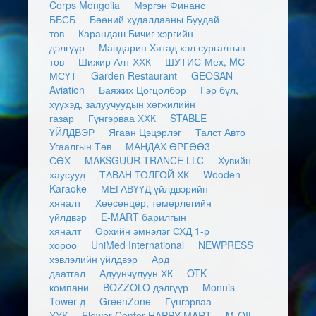
Corps Mongolia
Мэргэн Финанс
ББСБ
Бөөний худалдааны Буудай
төв
Карандаш Бичиг хэргийн
дэлгүүр
Мандарин Хятад хэл сургалтын
төв
Шижир Алт ХХК
ШУТИС-Мех, MС-
МСҮТ
Garden Restaurant
GEOSAN
Aviation
Баяжих Цогцолбор
Гэр бүл,
хүүхэд, залуучуудын хөгжилийн
газар
Гүнгэрваа ХХК
STABLE
ҮЙЛДВЭР
Ягаан Цэцэрлэг
Талст Авто
Угаалгын Төв
МАНДАХ ӨРГӨӨ3
СӨХ
MAKSGUUR TRANCE LLC
Хувийн
хаусууд
ТАВАН ТОЛГОЙ ХК
Wooden
Karaoke
МЕГАВҮҮД үйлдвэрийн
хяналт
Хөөсөнцөр, төмөрлөгийн
үйлдвэр
E-MART барилгын
хяналт
Өрхийн эмнэлэг СХД 1-р
хороо
UniMed International
NEWPRESS
хэвлэлийн үйлдвэр
Ард
даатгал
Адуунчулуун ХК
OTK
компани
BOZZOLO дэлгүүр
Monnis
Tower-д
GreenZone
Гүнгэрваа
ХХК
Flower Center HAPPY MART
M-OIL