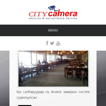
БЭЭЖИН НУГАС СҮЛЖЭЭ РЕСТОРАН
ГҮЙЦЭТГЭСЭН АЖИЛ
< БУЦАХ
MENU
Бүх салбаруудаар нь Аналог камерын систем
суурилуулсан.