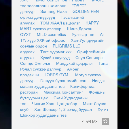
тос тосолгооны компани
"ТӨГС"
дэлгүүр
Somang Plaza
GOLDEN PEN
сүлжээ дэлгүүрүүд
Тэсэлгээний
агуулах
ТОМ ЖААЛ цэцэрлэг
HAPPY
MART сүлжээ дэлгүүр
Шинэ Дархан
ОУХТ
MILD cosmetics
Уулзвар төв
Аз
ТҮлхүүр ХХК-ий оффис
Хан-Уул дүүргийн
соёлын ордон
PLIGRIMS LLC
агуулах
Төгс зуурмаг ххк
Орифлеймийн
агуулах
Хувийн хаусууд
Сөүл Сениорс
Сонгдо Эмнэлэг
Мандухай цэцэрлэг
Гана
Рояал сүлжээ дэлгүүр
Амонг
продакшн
LORDS GYM
Могул сүлжээ
дэлгүүр
Гашуун булаг эмийн сан
Нисдэг
машин худалдааны төв
Калифорниа
ресторан
Максима Консалтинг
Жоншны
бутлуурын цех
Скай Худалдааны
төв
Чингис Хаан Цогцолбор
Минт Лоунж
клуб
Хан Шонхор 1, 2 зочид буудал
Хүчит
Шонхор худалдааны төв
< БУЦАХ