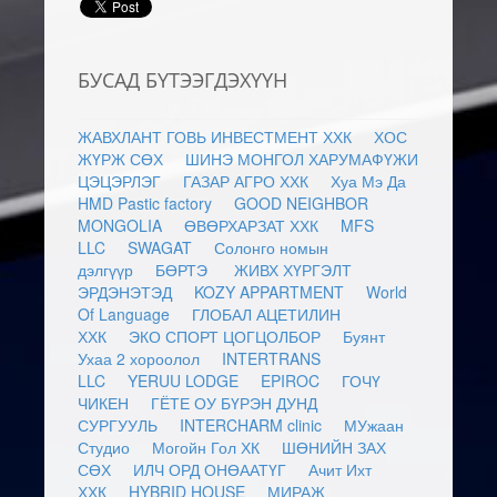
БУСАД БҮТЭЭГДЭХҮҮН
ЖАВХЛАНТ ГОВЬ ИНВЕСТМЕНТ ХХК
ХОС
ЖҮРЖ СӨХ
ШИНЭ МОНГОЛ ХАРУМАФҮЖИ
ЦЭЦЭРЛЭГ
ГАЗАР АГРО ХХК
Хуа Мэ Да
HMD Pastic factory
GOOD NEIGHBOR
MONGOLIA
ӨВӨРХАРЗАТ ХХК
MFS
LLC
SWAGAT
Солонго номын
дэлгүүр
БӨРТЭ
ЖИВХ ХҮРГЭЛТ
ЭРДЭНЭТЭД
KOZY APPARTMENT
World
Of Language
ГЛОБАЛ АЦЕТИЛИН
ХХК
ЭКО СПОРТ ЦОГЦОЛБОР
Буянт
Ухаа 2 хороолол
INTERTRANS
LLC
YERUU LODGE
EPIROC
ГОЧҮ
ЧИКЕН
ГЁТЕ ОУ БҮРЭН ДУНД
СУРГУУЛЬ
INTERCHARM clinic
МУжаан
Студио
Могойн Гол ХК
ШӨНИЙН ЗАХ
СӨХ
ИЛЧ ОРД ОНӨААТҮГ
Ачит Ихт
ХХК
HYBRID HOUSE
МИРАЖ