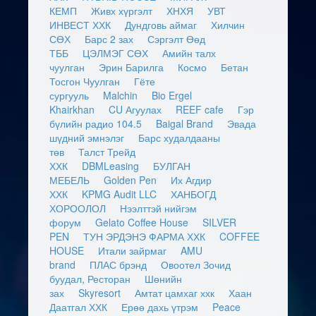
КЕМП
Живх хүргэлт
ХНХЯ
УВТ
ИНВЕСТ ХХК
Дундговь аймаг
Хилчин
СӨХ
Барс 2 зах
Сэргэлт Өөд
ТББ
ЦЭЛМЭГ СӨХ
Амийн талх
чуулган
Эрин Барилга
Космо
Бетан
Тосгон Чуулган
Гёте
сургууль
Malchin
Bio Ergel
Khairkhan
CU Агуулах
REEF cafe
Гэр
бүлийн радио 104.5
Baigal Brand
Эвада
шүдний эмнэлэг
Барс худалдааны
төв
Талст Трейд
ХХК
DBMLeasing
БУЛГАН
МЕБЕЛЬ
Golden Pen
Их Агдир
ХХК
KPMG Audit LLC
ХАНБОГД
ХОРООЛОЛ
Нээлттэй нийгэм
форум
Gelato Coffee House
SILVER
PEN
ТУН ЭРДЭНЭ ФАРМА ХХК
COFFEE
HOUSE
Итали зайрмаг
AMU
brand
ПЛАС брэнд
Овоотел Зочид
буудал, Ресторан
Шөнийн
зах
Skyresort
Амтат цамхаг ххк
Хаан
Даатгал ХХК
Ерөө дахь үтрэм
Peace