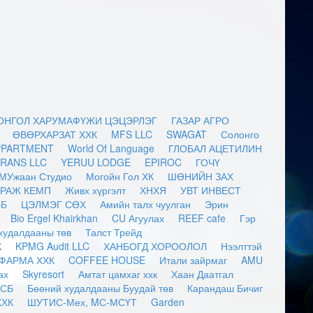
ОНГОЛ ХАРУМАФҮЖИ ЦЭЦЭРЛЭГ
ГАЗАР АГРО
ӨВӨРХАРЗАТ ХХК
MFS LLC
SWAGAT
Солонго
PPARTMENT
World Of Language
ГЛОБАЛ АЦЕТИЛИН
RANS LLC
YERUU LODGE
EPIROC
ГОЧҮ
МУжаан Студио
Могойн Гол ХК
ШӨНИЙН ЗАХ
РАЖ КЕМП
Живх хүргэлт
ХНХЯ
УВТ ИНВЕСТ
ББ
ЦЭЛМЭГ СӨХ
Амийн талх чуулган
Эрин
Bio Ergel Khairkhan
CU Агуулах
REEF cafe
Гэр
худалдааны төв
Талст Трейд
К
KPMG Audit LLC
ХАНБОГД ХОРООЛОЛ
Нээлттэй
 ФАРМА ХХК
COFFEE HOUSE
Итали зайрмаг
AMU
ах
Skyresort
Амтат цамхаг ххк
Хаан Даатгал
БСБ
Бөөний худалдааны Буудай төв
Карандаш Бичиг
ХХК
ШУТИС-Мех, MС-МСҮТ
Garden