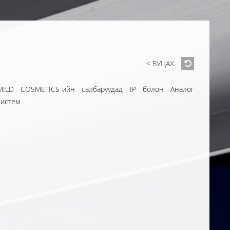
< БУЦАХ
MILD COSMETICS-ийн салбаруудад IP болон Аналог
систем