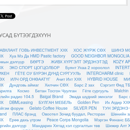
УСАД БҮТЭЭГДЭХҮҮН
АВХЛАНТ ГОВЬ ИНВЕСТМЕНТ ХХК
ХОС ЖҮРЖ СӨХ
ШИНЭ М
ХК
Хуа Мэ Да HMD Pastic factory
GOOD NEIGHBOR MONGOLIA
омын дэлгүүр
БӨРТЭ
ЖИВХ ХҮРГЭЛТ ЭРДЭНЭТЭД
KOZY A
ХК
ЭКО СПОРТ ЦОГЦОЛБОР
Буянт Ухаа 2 хороолол
INTERT
ИКЕН
ГЁТЕ ОУ БҮРЭН ДУНД СУРГУУЛЬ
INTERCHARM clinic
ӨХ
ИЛЧ ОРД ОНӨААТҮГ
Ачит Ихт ХХК
HYBRID HOUSE
МИ
ХК
Дундговь аймаг
Хилчин СӨХ
Барс 2 зах
Сэргэлт Өөд Т
арилга
Космо
Бетан Тосгон Чуулган
Гёте сургууль
Malchin
үлийн радио 104.5
Baigal Brand
Эвада шүдний эмнэлэг
Барс 
ХК
DBMLeasing
БУЛГАН МЕБЕЛЬ
Golden Pen
Их Агдир ХХ
ийгэм форум
Gelato Coffee House
SILVER PEN
ТУН ЭРДЭНЭ
rand
ПЛАС брэнд
Овоотел Зочид буудал, Ресторан
Шөнийн з
ХК
Ерөө дахь үтрэм
Peace Corps Mongolia
Мэргэн Финанс Б
ргийн дэлгүүр
Мандарин Хятад хэл сургалтын төв
Шижир Алт 