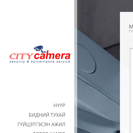
M
ГҮ
НҮҮР
БИДНИЙ ТУХАЙ
ГҮЙЦЭТГЭСЭН АЖИЛ