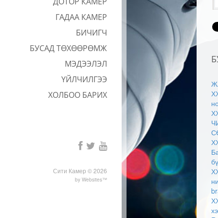
ДОТОР КАМЕР
ГАДАА КАМЕР
БИЧИГЧ
БУСАД ТӨХӨӨРӨМЖ
Б
МЭДЭЭЛЭЛ
ҮЙЛЧИЛГЭЭ
Ж
Х
ХОЛБОО БАРИХ
н
Х
Ч
С
Х
Б
б
Сити Камер © 2026
Х
by
Websites™
н
b
Х
хэ