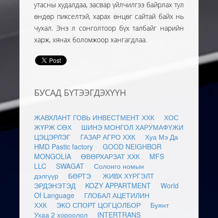
утасны худалдаа, засвар үйлчилгээ байрлах тул
өндөр пикселтэй, харах өнцөг сайтай байх нь
чухал. Энэ л сонголтоор бүх талбайг нарийн
харж, хянах боломжоор хангагдлаа.
БУСАД БҮТЭЭГДЭХҮҮН
ЖАВХЛАНТ ГОВЬ ИНВЕСТМЕНТ ХХК
ХОС
ЖҮРЖ СӨХ
ШИНЭ МОНГОЛ ХАРУМАФҮЖИ
ЦЭЦЭРЛЭГ
ГАЗАР АГРО ХХК
Хуа Мэ Да
HMD Pastic factory
GOOD NEIGHBOR
MONGOLIA
ӨВӨРХАРЗАТ ХХК
MFS
LLC
SWAGAT
Солонго номын
дэлгүүр
БӨРТЭ
ЖИВХ ХҮРГЭЛТ
ЭРДЭНЭТЭД
KOZY APPARTMENT
World
Of Language
ГЛОБАЛ АЦЕТИЛИН
ХХК
ЭКО СПОРТ ЦОГЦОЛБОР
Буянт
Ухаа 2 хороолол
INTERTRANS