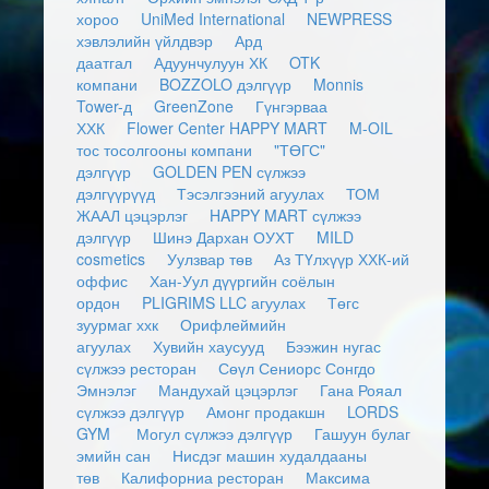
хороо
UniMed International
NEWPRESS
хэвлэлийн үйлдвэр
Ард
даатгал
Адуунчулуун ХК
OTK
компани
BOZZOLO дэлгүүр
Monnis
Tower-д
GreenZone
Гүнгэрваа
ХХК
Flower Center HAPPY MART
M-OIL
тос тосолгооны компани
"ТӨГС"
дэлгүүр
GOLDEN PEN сүлжээ
дэлгүүрүүд
Тэсэлгээний агуулах
ТОМ
ЖААЛ цэцэрлэг
HAPPY MART сүлжээ
дэлгүүр
Шинэ Дархан ОУХТ
MILD
cosmetics
Уулзвар төв
Аз ТҮлхүүр ХХК-ий
оффис
Хан-Уул дүүргийн соёлын
ордон
PLIGRIMS LLC агуулах
Төгс
зуурмаг ххк
Орифлеймийн
агуулах
Хувийн хаусууд
Бээжин нугас
сүлжээ ресторан
Сөүл Сениорс Сонгдо
Эмнэлэг
Мандухай цэцэрлэг
Гана Рояал
сүлжээ дэлгүүр
Амонг продакшн
LORDS
GYM
Могул сүлжээ дэлгүүр
Гашуун булаг
эмийн сан
Нисдэг машин худалдааны
төв
Калифорниа ресторан
Максима