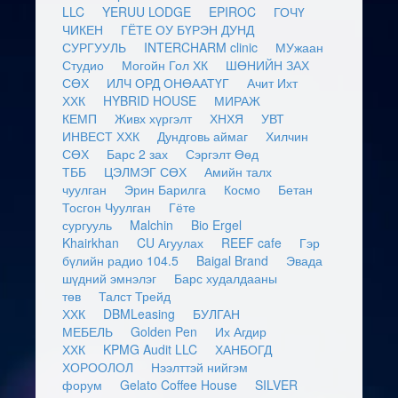
LLC
YERUU LODGE
EPIROC
ГОЧҮ
ЧИКЕН
ГЁТЕ ОУ БҮРЭН ДУНД
СУРГУУЛЬ
INTERCHARM clinic
МУжаан
Студио
Могойн Гол ХК
ШӨНИЙН ЗАХ
СӨХ
ИЛЧ ОРД ОНӨААТҮГ
Ачит Ихт
ХХК
HYBRID HOUSE
МИРАЖ
КЕМП
Живх хүргэлт
ХНХЯ
УВТ
ИНВЕСТ ХХК
Дундговь аймаг
Хилчин
СӨХ
Барс 2 зах
Сэргэлт Өөд
ТББ
ЦЭЛМЭГ СӨХ
Амийн талх
чуулган
Эрин Барилга
Космо
Бетан
Тосгон Чуулган
Гёте
сургууль
Malchin
Bio Ergel
Khairkhan
CU Агуулах
REEF cafe
Гэр
бүлийн радио 104.5
Baigal Brand
Эвада
шүдний эмнэлэг
Барс худалдааны
төв
Талст Трейд
ХХК
DBMLeasing
БУЛГАН
МЕБЕЛЬ
Golden Pen
Их Агдир
ХХК
KPMG Audit LLC
ХАНБОГД
ХОРООЛОЛ
Нээлттэй нийгэм
форум
Gelato Coffee House
SILVER