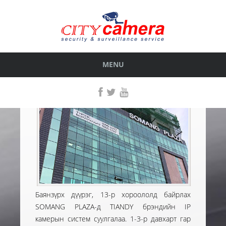
SOMANG PLAZA
ГҮЙЦЭТГЭСЭН АЖИЛ
< БУЦАХ
MENU
Баянзүрх дүүрэг, 13-р хороололд байрлах
SOMANG PLAZA-д TIANDY брэндийн IP
камерын систем суулгалаа. 1-3-р давхарт гар