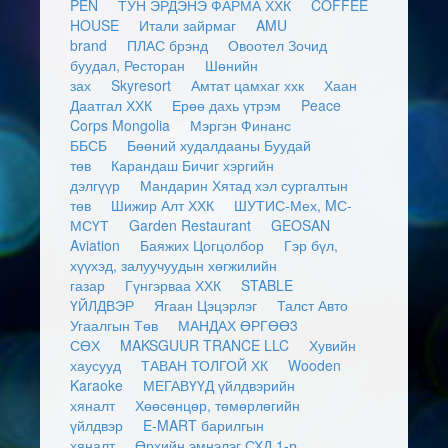
PEN
ТУН ЭРДЭНЭ ФАРМА ХХК
COFFEE
HOUSE
Итали зайрмаг
AMU
brand
ПЛАС брэнд
Овоотел Зочид
буудал, Ресторан
Шөнийн
зах
Skyresort
Амтат цамхаг ххк
Хаан
Даатгал ХХК
Ерөө дахь үтрэм
Peace
Corps Mongolia
Мэргэн Финанс
ББСБ
Бөөний худалдааны Буудай
төв
Карандаш Бичиг хэргийн
дэлгүүр
Мандарин Хятад хэл сургалтын
төв
Шижир Алт ХХК
ШУТИС-Мех, MС-
МСҮТ
Garden Restaurant
GEOSAN
Aviation
Баяжих Цогцолбор
Гэр бүл,
хүүхэд, залуучуудын хөгжилийн
газар
Гүнгэрваа ХХК
STABLE
ҮЙЛДВЭР
Ягаан Цэцэрлэг
Талст Авто
Угаалгын Төв
МАНДАХ ӨРГӨӨ3
СӨХ
MAKSGUUR TRANCE LLC
Хувийн
хаусууд
ТАВАН ТОЛГОЙ ХК
Wooden
Karaoke
МЕГАВҮҮД үйлдвэрийн
хяналт
Хөөсөнцөр, төмөрлөгийн
үйлдвэр
E-MART барилгын
хяналт
Өрхийн эмнэлэг СХД 1-р