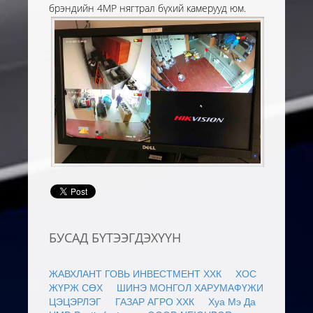
брэндийн 4МР нягтрал бүхий камерууд юм.
БУСАД БҮТЭЭГДЭХҮҮН
ЖАВХЛАНТ ГОВЬ ИНВЕСТМЕНТ ХХК
ХОС
ЖҮРЖ СӨХ
ШИНЭ МОНГОЛ ХАРУМАФҮЖИ
ЦЭЦЭРЛЭГ
ГАЗАР АГРО ХХК
Хуа Мэ Да