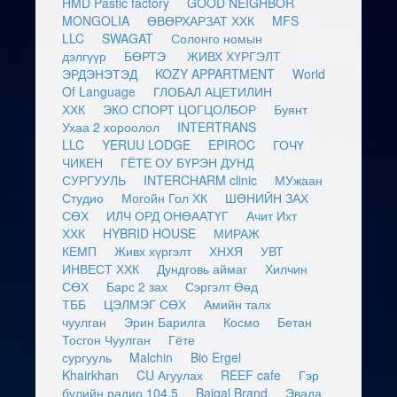
HMD Pastic factory
GOOD NEIGHBOR
MONGOLIA
ӨВӨРХАРЗАТ ХХК
MFS
LLC
SWAGAT
Солонго номын
дэлгүүр
БӨРТЭ
ЖИВХ ХҮРГЭЛТ
ЭРДЭНЭТЭД
KOZY APPARTMENT
World
Of Language
ГЛОБАЛ АЦЕТИЛИН
ХХК
ЭКО СПОРТ ЦОГЦОЛБОР
Буянт
Ухаа 2 хороолол
INTERTRANS
LLC
YERUU LODGE
EPIROC
ГОЧҮ
ЧИКЕН
ГЁТЕ ОУ БҮРЭН ДУНД
СУРГУУЛЬ
INTERCHARM clinic
МУжаан
Студио
Могойн Гол ХК
ШӨНИЙН ЗАХ
СӨХ
ИЛЧ ОРД ОНӨААТҮГ
Ачит Ихт
ХХК
HYBRID HOUSE
МИРАЖ
КЕМП
Живх хүргэлт
ХНХЯ
УВТ
ИНВЕСТ ХХК
Дундговь аймаг
Хилчин
СӨХ
Барс 2 зах
Сэргэлт Өөд
ТББ
ЦЭЛМЭГ СӨХ
Амийн талх
чуулган
Эрин Барилга
Космо
Бетан
Тосгон Чуулган
Гёте
сургууль
Malchin
Bio Ergel
Khairkhan
CU Агуулах
REEF cafe
Гэр
бүлийн радио 104.5
Baigal Brand
Эвада