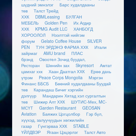
шүдний эмнэлэг
Барс худалдааны
төв
Талст Трейд
ХХК
DBMLeasing
БУЛГАН
МЕБЕЛЬ
Golden Pen
Их Агдир
ХХК
KPMG Audit LLC
ХАНБОГД
ХОРООЛОЛ
Нээлттэй нийгэм
форум
Gelato Coffee House
SILVER
PEN
ТУН ЭРДЭНЭ ФАРМА ХХК
Итали
зайрмаг
AMU brand
ПЛАС
брэнд
Овоотел Зочид буудал,
Ресторан
Шөнийн зах
Skyresort
Амтат
цамхаг ххк
Хаан Даатгал ХХК
Ерөө дахь
үтрэм
Peace Corps Mongolia
Мэргэн
Финанс ББСБ
Бөөний худалдааны Буудай
төв
Карандаш Бичиг хэргийн
дэлгүүр
Мандарин Хятад хэл сургалтын
төв
Шижир Алт ХХК
ШУТИС-Мех, MС-
МСҮТ
Garden Restaurant
GEOSAN
Aviation
Баяжих Цогцолбор
Гэр бүл,
хүүхэд, залуучуудын хөгжилийн
газар
Гүнгэрваа ХХК
STABLE
ҮЙЛДВЭР
Ягаан Цэцэрлэг
Талст Авто