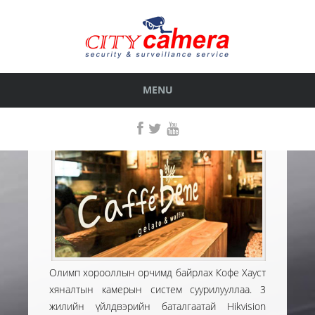
COFFEE HOUSE
ГҮЙЦЭТГЭСЭН АЖИЛ
< БУЦАХ
MENU
Олимп хорооллын орчимд байрлах Кофе Хауст
хяналтын камерын систем суурилууллаа. 3
жилийн үйлдвэрийн баталгаатай Hikvision