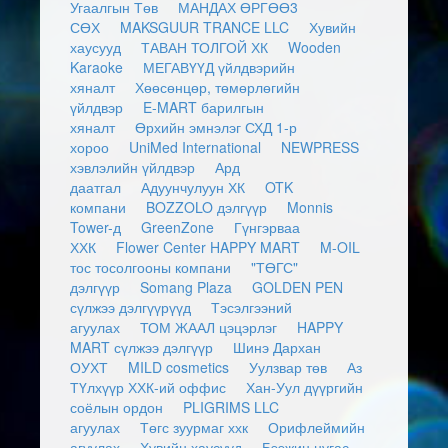
Угаалгын Төв
МАНДАХ ӨРГӨӨ3
СӨХ
MAKSGUUR TRANCE LLC
Хувийн
хаусууд
ТАВАН ТОЛГОЙ ХК
Wooden
Karaoke
МЕГАВҮҮД үйлдвэрийн
хяналт
Хөөсөнцөр, төмөрлөгийн
үйлдвэр
E-MART барилгын
хяналт
Өрхийн эмнэлэг СХД 1-р
хороо
UniMed International
NEWPRESS
хэвлэлийн үйлдвэр
Ард
даатгал
Адуунчулуун ХК
OTK
компани
BOZZOLO дэлгүүр
Monnis
Tower-д
GreenZone
Гүнгэрваа
ХХК
Flower Center HAPPY MART
M-OIL
тос тосолгооны компани
"ТӨГС"
дэлгүүр
Somang Plaza
GOLDEN PEN
сүлжээ дэлгүүрүүд
Тэсэлгээний
агуулах
ТОМ ЖААЛ цэцэрлэг
HAPPY
MART сүлжээ дэлгүүр
Шинэ Дархан
ОУХТ
MILD cosmetics
Уулзвар төв
Аз
ТҮлхүүр ХХК-ий оффис
Хан-Уул дүүргийн
соёлын ордон
PLIGRIMS LLC
агуулах
Төгс зуурмаг ххк
Орифлеймийн
агуулах
Хувийн хаусууд
Бээжин нугас